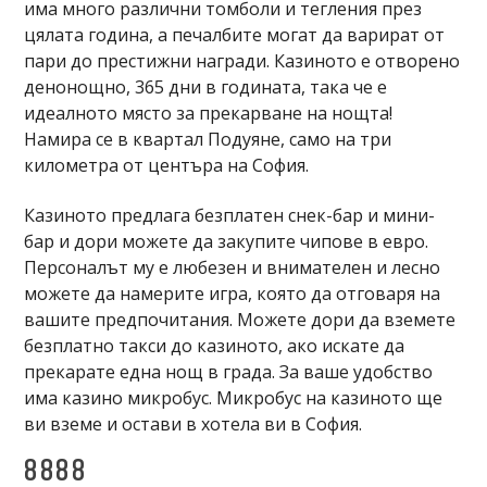
има много различни томболи и тегления през
цялата година, а печалбите могат да варират от
пари до престижни награди. Казиното е отворено
денонощно, 365 дни в годината, така че е
идеалното място за прекарване на нощта!
Намира се в квартал Подуяне, само на три
километра от центъра на София.
Казиното предлага безплатен снек-бар и мини-
бар и дори можете да закупите чипове в евро.
Персоналът му е любезен и внимателен и лесно
можете да намерите игра, която да отговаря на
вашите предпочитания. Можете дори да вземете
безплатно такси до казиното, ако искате да
прекарате една нощ в града. За ваше удобство
има казино микробус. Микробус на казиното ще
ви вземе и остави в хотела ви в София.
8888