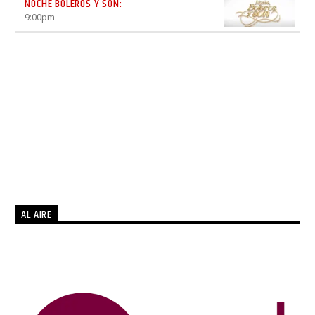
NOCHE BOLEROS Y SON:
9:00
pm
AL AIRE