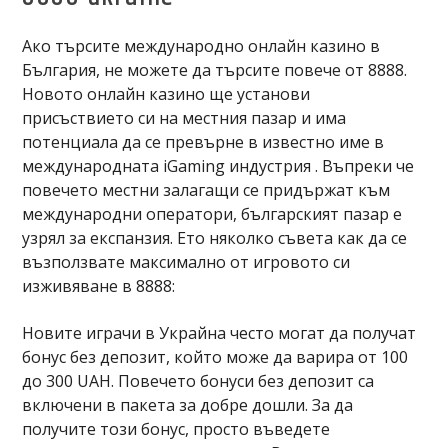
Ако търсите международно онлайн казино в
България, не можете да търсите повече от 8888.
Новото онлайн казино ще установи
присъствието си на местния пазар и има
потенциала да се превърне в известно име в
международната iGaming индустрия . Въпреки че
повечето местни залагащи се придържат към
международни оператори, българският пазар е
узрял за експанзия. Ето няколко съвета как да се
възползвате максимално от игровото си
изживяване в 8888:
Новите играчи в Украйна често могат да получат
бонус без депозит, който може да варира от 100
до 300 UAH. Повечето бонуси без депозит са
включени в пакета за добре дошли. За да
получите този бонус, просто въведете