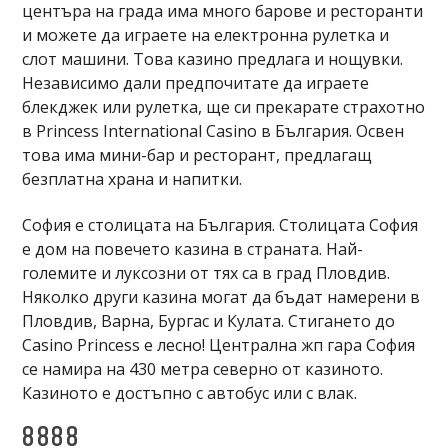
центъра на града има много барове и ресторанти
и можете да играете на електронна рулетка и
слот машини. Това казино предлага и нощувки.
Независимо дали предпочитате да играете
блекджек или рулетка, ще си прекарате страхотно
в Princess International Casino в България. Освен
това има мини-бар и ресторант, предлагащ
безплатна храна и напитки.
София е столицата на България. Столицата София
е дом на повечето казина в страната. Най-
големите и луксозни от тях са в град Пловдив.
Няколко други казина могат да бъдат намерени в
Пловдив, Варна, Бургас и Кулата. Стигането до
Casino Princess е лесно! Централна жп гара София
се намира на 430 метра северно от казиното.
Казиното е достъпно с автобус или с влак.
8888