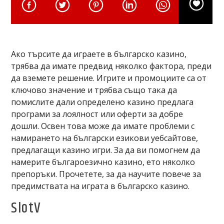
Ако търсите да играете в българско казино,
трябва да имате предвид няколко фактора, преди
да вземете решение. Игрите и промоциите са от
ключово значение и трябва също така да
помислите дали определено казино предлага
програми за лоялност или оферти за добре
дошли. Освен това може да имате проблеми с
намирането на български езикови уебсайтове,
предлагащи казино игри. За да ви помогнем да
намерите българоезично казино, ето няколко
препоръки. Прочетете, за да научите повече за
предимствата на играта в българско казино.
SlotV