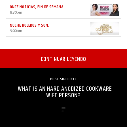
ONCE NOTICIAS, FIN DE SEMANA
8:30
pm
NOCHE BOLEROS Y SON:
9:00
pm
CONTINUAR LEYENDO
POST SIGUIENTE
WHAT IS AN HARD ANODIZED COOKWARE
WIFE PERSON?