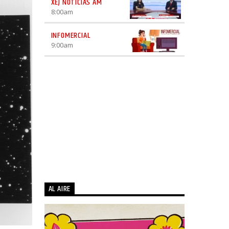
XEJ NOTICIAS AM
8:00
am
INFOMERCIAL
9:00
am
AL AIRE