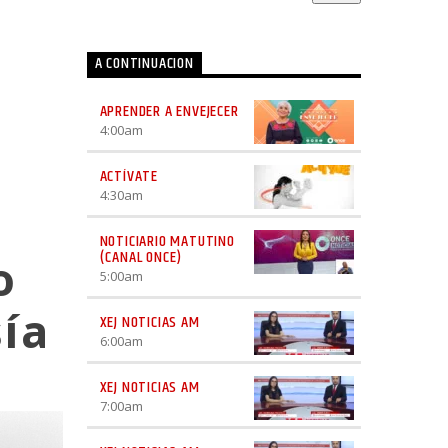
A CONTINUACION
APRENDER A ENVEJECER
4:00
am
ACTÍVATE
4:30
am
NOTICIARIO MATUTINO
(CANAL ONCE)
o
5:00
am
sía
XEJ NOTICIAS AM
6:00
am
XEJ NOTICIAS AM
7:00
am