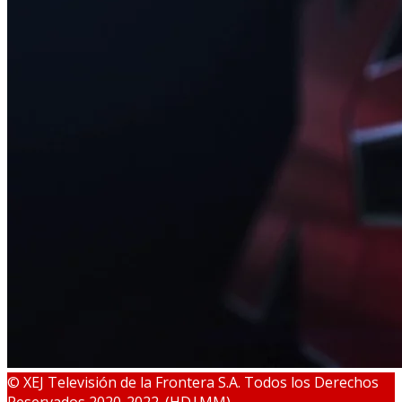
© XEJ Televisión de la Frontera S.A. Todos los Derechos
Reservados 2020-2022. (HD|MM)