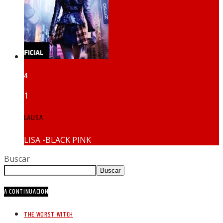
4
1
LALISA
LISA -BLACK PINK
Buscar
Buscar
A CONTINUACION
THE WORST WITCH