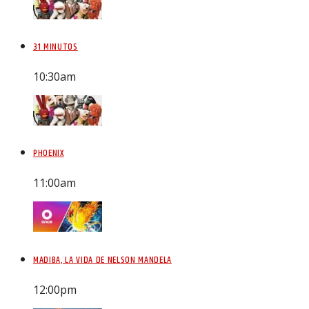
31 MINUTOS
10:30
am
PHOENIX
11:00
am
MADIBA, LA VIDA DE NELSON MANDELA
12:00
pm