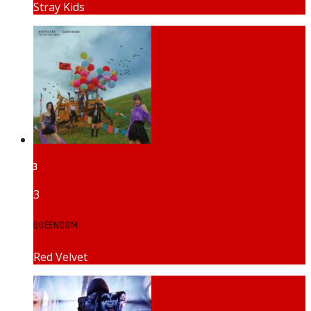
Stray Kids
3
3
QUEENDOM
Red Velvet