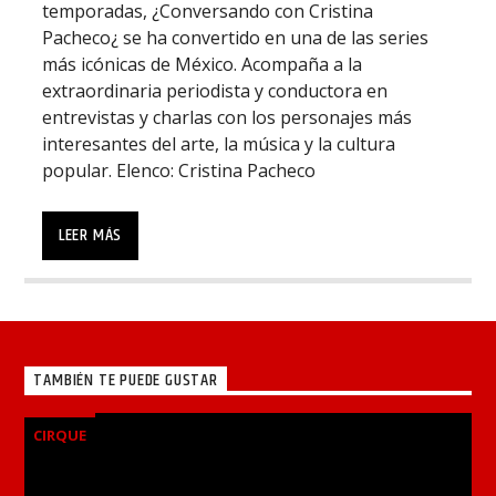
temporadas, ¿Conversando con Cristina
Pacheco¿ se ha convertido en una de las series
más icónicas de México. Acompaña a la
extraordinaria periodista y conductora en
entrevistas y charlas con los personajes más
interesantes del arte, la música y la cultura
popular. Elenco: Cristina Pacheco
Cristina Pacheco ha convertido este don suyo de
conversar en un programa de televisión al que
LEER MÁS
acuden célebres personalidades, que con su
trabajo y talento han dejado huella en el
acontecer de nuestro país..Durante más de 20
temporadas, ¿Conversando con Cristina
Pacheco¿ se ha convertido en una de las series
TAMBIÉN TE PUEDE GUSTAR
más icónicas de México. Acompaña a la
extraordinaria periodista y conductora en
entrevistas y charlas con los personajes más
CIRQUE
interesantes del arte
visit
, la música y la cultura
popular. Elenco: Cristina Pacheco