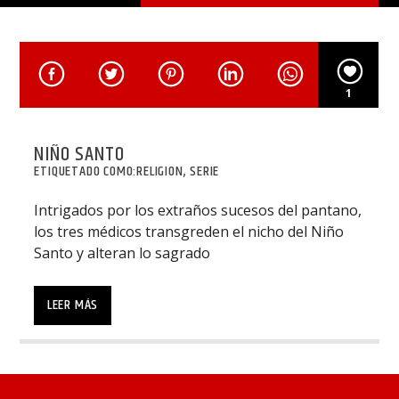
1
NIÑO SANTO
ETIQUETADO COMO:
RELIGION
,
SERIE
Intrigados por los extraños sucesos del pantano,
los tres médicos transgreden el nicho del Niño
Santo y alteran lo sagrado
Intrigados por los extraños sucesos del pantano
unitedskateschools
, los tres médicos
LEER MÁS
transgreden el nicho del Niño Santo y alteran lo
sagrado