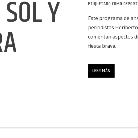
 SOL Y
ETIQUETADO COMO:
DEPORT
Este programa de anál
RA
periodistas Heriberto
comentan aspectos di
fiesta brava.
Este programa de anál
periodistas Heriberto
LEER MÁS
comentan aspectos di
fiesta brava.