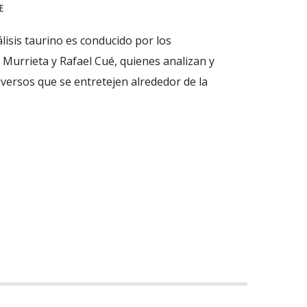
E
isis taurino es conducido por los
 Murrieta y Rafael Cué, quienes analizan y
versos que se entretejen alrededor de la
isis taurino es conducido por los
 Murrieta y Rafael Cué, quienes analizan y
versos que se entretejen alrededor de la