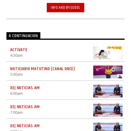
gimnasia natural que podemos hacer todas y todos.
¡Actívate y mejora tu salud!
INFO AND EPISODES
A CONTINUACION
ACTÍVATE
4:30
am
NOTICIARIO MATUTINO (CANAL ONCE)
5:00
am
XEJ NOTICIAS AM
6:00
am
XEJ NOTICIAS AM
7:00
am
XEJ NOTICIAS AM