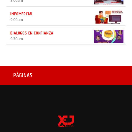
8:00
am
INFOMERCIAL
9:00
am
DIALOGOS EN CONFIANZA
9:30
am
PÁGINAS