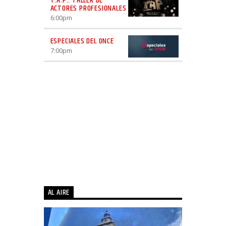
T.A.P.: TALLER DE
ACTORES PROFESIONALES
6:00
pm
ESPECIALES DEL ONCE
7:00
pm
AL AIRE