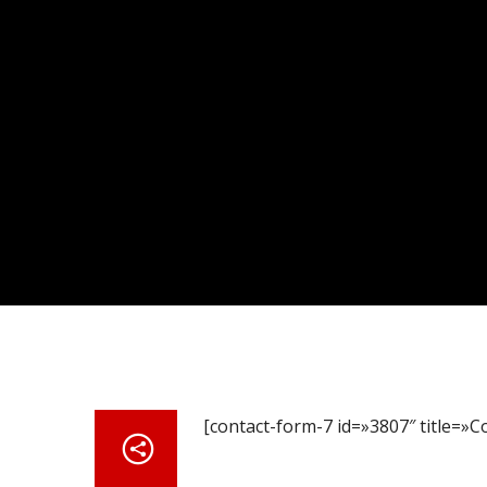
[contact-form-7 id=»3807″ title=»C