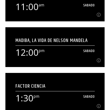
11:00
am
SABADO
Ver Más
11:00
am
SABADO
MADIBA, LA VIDA DE NELSON MANDELA
[...]
12:00
pm
SABADO
Ver Más
12:00
pm
SABADO
FACTOR CIENCIA
[...]
1:30
pm
SABADO
Ver Más