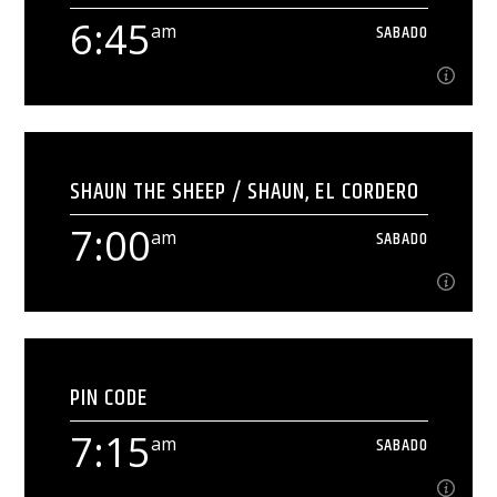
6:45
am
SABADO
Ver Más
6:45
am
SABADO
SHAUN THE SHEEP / SHAUN, EL CORDERO
[...]
7:00
am
SABADO
Ver Más
7:00
am
SABADO
PIN CODE
[...]
7:15
am
SABADO
Ver Más