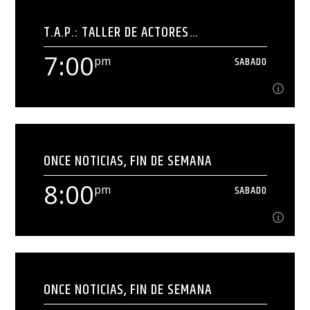
6:00
T.A.P.: TALLER DE ACTORES
[...]
PROFESIONALES
7:00
pm
SABADO
Ver Más
7:00
pm
SABADO
ONCE NOTICIAS, FIN DE SEMANA
Óscar Uriel conversa con actrices y actores
mexicanos, de distintos perfiles y generaciones,
8:00
pm
SABADO
para charlar sobre sus experiencias en la industria
Ver Más
del teatro, el cine y la televisión. Elenco: Óscar Uriel.
8:00
pm
SABADO
ONCE NOTICIAS, FIN DE SEMANA
[...]