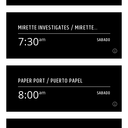
7:15
am
SABADO
MIRETTE INVESTIGATES / MIRETTE
[...]
INVESTIGA
7:30
am
SABADO
Ver Más
7:30
am
SABADO
PAPER PORT / PUERTO PAPEL
[...]
8:00
am
SABADO
Ver Más
8:00
am
SABADO