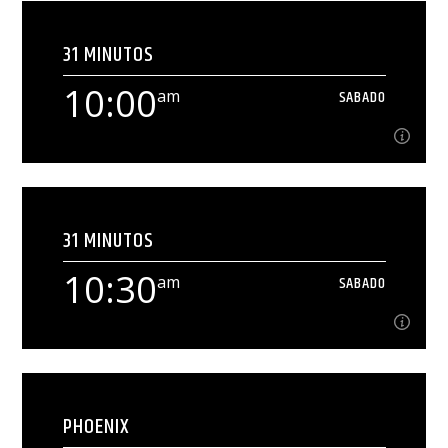
9:45
am
SABADO
31 MINUTOS
[...]
10:00
am
SABADO
Ver Más
10:00
am
SABADO
31 MINUTOS
[...]
10:30
am
SABADO
Ver Más
10:30
am
SABADO
PHOENIX
[...]