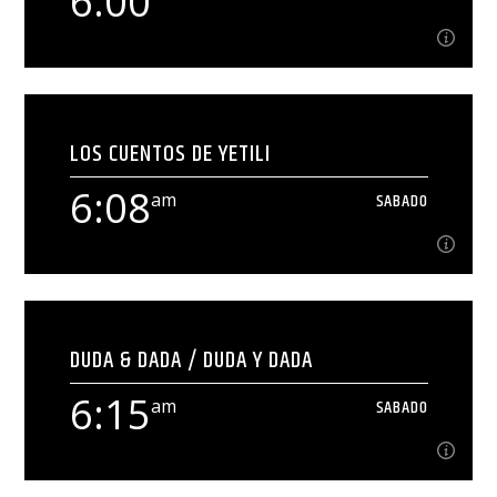
6:00
Ver Más
6:00
am
SABADO
LOS CUENTOS DE YETILI
[...]
6:08
am
SABADO
Ver Más
6:08
am
SABADO
DUDA & DADA / DUDA Y DADA
[...]
6:15
am
SABADO
Ver Más