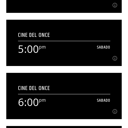
4:30
pm
SABADO
CINE DEL ONCE
[...]
5:00
pm
SABADO
Ver Más
5:00
pm
SABADO
CINE DEL ONCE
[...]
6:00
pm
SABADO
Ver Más
pm
SABADO