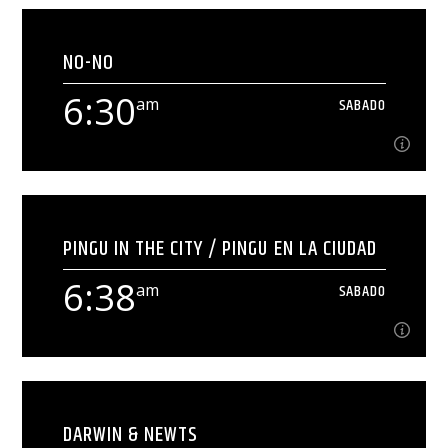
6:15
am
SABADO
NO-NO
[...]
6:30
am
SABADO
Ver Más
6:30
am
SABADO
PINGU IN THE CITY / PINGU EN LA CIUDAD
[...]
6:38
am
SABADO
Ver Más
6:38
am
SABADO
DARWIN & NEWTS
[...]