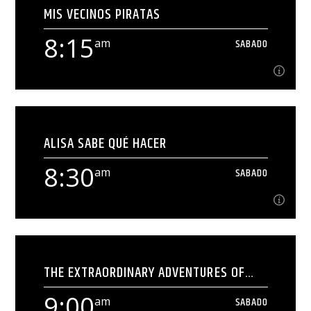
MIS VECINOS PIRATAS
[...]
8:15
am
SABADO
Ver Más
8:15
am
SABADO
ALISA SABE QUÉ HACER
[...]
8:30
am
SABADO
Ver Más
8:30
am
SABADO
THE EXTRAORDINARY ADVENTURES OF
[...]
JULES VERNE / LAS EXTRAORDINARIAS
9:00
AVENTURAS DE JULIO VERNE
am
SABADO
Ver Más