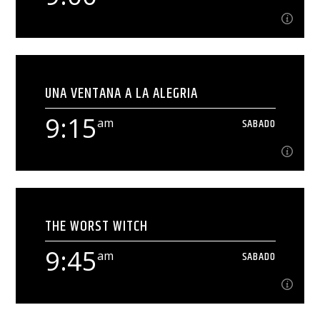
9:00
am
SABADO
UNA VENTANA A LA ALEGRIA
[...]
9:15
am
SABADO
Ver Más
9:15
am
SABADO
THE WORST WITCH
[...]
9:45
am
SABADO
Ver Más